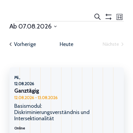
Veranstaltungen
Veranst
Suche
Liste
Suche
Ansich
Filter
Veranstaltungen
Ab
07.08.2026
Anzeigen
und
Navigat
Datum
Ansichten,
Navigation
wählen.
Veranstaltungen
Vorherige
Heute
Nächste
Veranstal
Mi.,
12.08.2026
Ganztägig
12.08.2026
-
13.08.2026
Basismodul:
Diskriminierungsverständnis und
Intersektionalität
Online