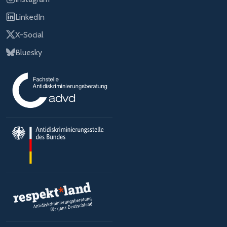
LinkedIn
X-Social
Bluesky