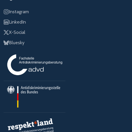
Instagram
LinkedIn
X-Social
Bluesky