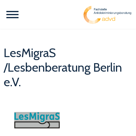
LesMigraS
/Lesbenberatung Berlin
e.V.