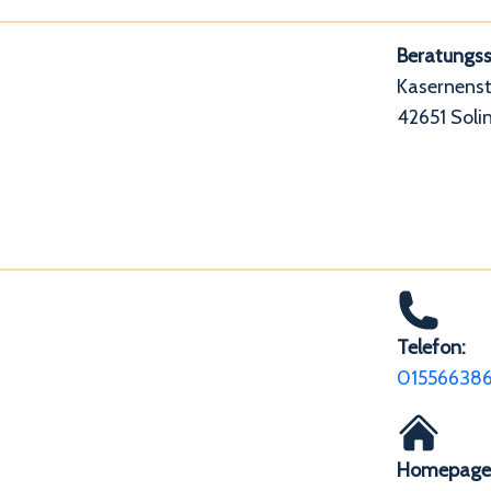
Beratungsst
Kasernenst
42651 Soli
Telefon:
01556638
Homepage