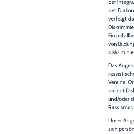
der Integr
des Diakon
verfolgt da
Diskriminie
Einzelfall
von Bildun
diskriminie
Das Angebo
rassistisch
Vereine, O
die mit Dis
und/oder d
Rassismus 
Unser Ange
sich persö