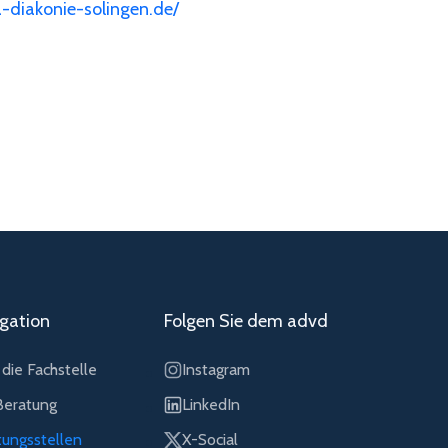
a-diakonie-solingen.de/
gation
Folgen Sie dem advd
die Fachstelle
Instagram
eratung
LinkedIn
tungsstellen
X-Social