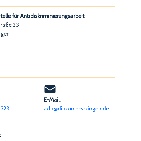
elle für Antidiskriminierungsarbeit
raße 23
ngen
E-Mail:
6223
ada@diakonie-solingen.de
: