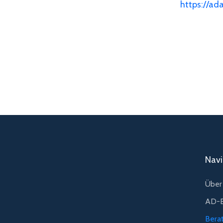
https://ad
Navi
Über 
AD-B
Bera