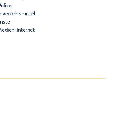
olizei
e Verkehrsmittel
enste
edien, Internet