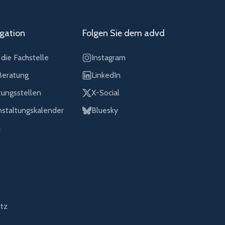
gation
Folgen Sie dem advd
die Fachstelle
Instagram
eratung
LinkedIn
tungsstellen
X-Social
nstaltungskalender
Bluesky
n
tz