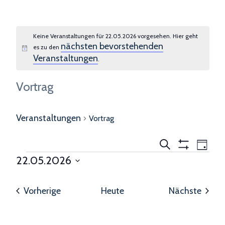
Keine Veranstaltungen für 22.05.2026 vorgesehen. Hier geht
nächsten bevorstehenden
es zu den
Hinweis
Veranstaltungen
.
Vortrag
Veranstaltungen
Vortrag
Veranstaltungen
Veranst
Suche
Tag
Suche
Ansich
Filter
Veranstaltungen
22.05.2026
Anzeigen
und
Navigat
für
Datum
Ansichten,
22.05.2026
Navigation
wählen.
Veranstaltungen
Veran
Vorherige
Heute
Nächste