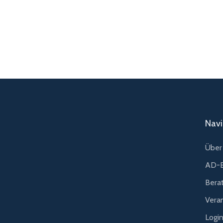
Navi
Über 
AD-B
Bera
Vera
Logi