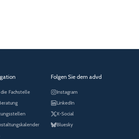
gation
Folgen Sie dem advd
die Fachstelle
Instagram
eratung
LinkedIn
tungsstellen
X-Social
nstaltungskalender
Bluesky
n