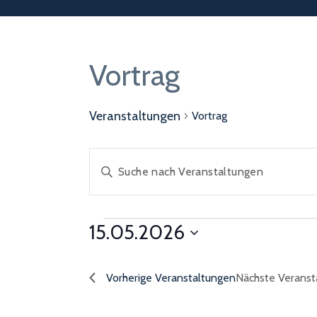
Vortrag
Veranstaltungen
Vortrag
Veranstaltungen
Bitte
Suche
Schlüsselwort
und
Ansichten,
eingeben.
Navigation
Suche
Veranstaltungen
15.05.2026
für
nach
Datum
15.05.2026
Veranstaltungen
wählen.
Vorherige
Veranstaltungen
Nächste
Veranst
Schlüsselwort.