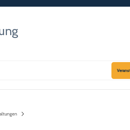
tung
Verans
altungen