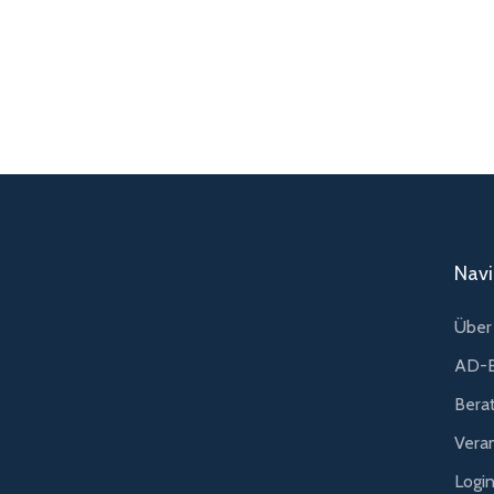
Navi
Über 
AD-B
Bera
Vera
Logi