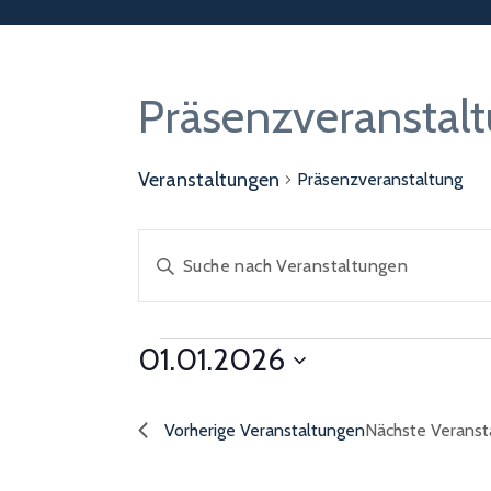
Präsenzveranstal
Veranstaltungen
Präsenzveranstaltung
Veranstaltungen
Bitte
Suche
Schlüsselwort
und
Ansichten,
eingeben.
Navigation
Suche
Veranstaltungen
01.01.2026
für
nach
Datum
01.01.2026
Veranstaltungen
wählen.
Vorherige
Veranstaltungen
Nächste
Veranst
Schlüsselwort.