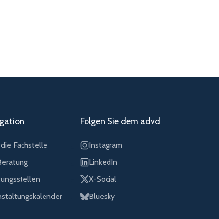
gation
Folgen Sie dem advd
die Fachstelle
Instagram
eratung
LinkedIn
tungsstellen
X-Social
nstaltungskalender
Bluesky
n